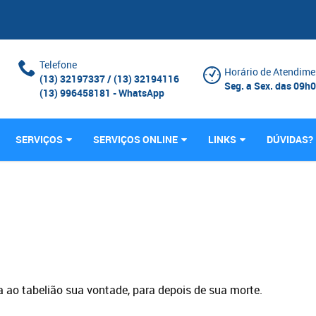
Telefone
Horário de Atendime
(13) 32197337 / (13) 32194116
Seg. a Sex. das 09h
(13) 996458181 - WhatsApp
SERVIÇOS
SERVIÇOS ONLINE
LINKS
DÚVIDAS?
a ao tabelião sua vontade, para depois de sua morte.