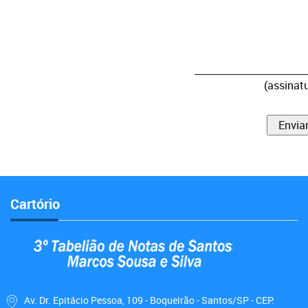
_______________________
(assinatu
Envia
Cartório
Av. Dr. Epitácio Pessoa, 109 - Boqueirão - Santos/SP - CEP: