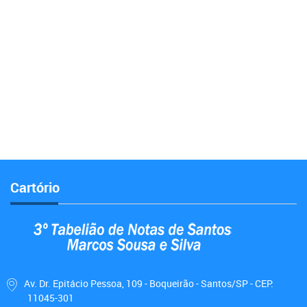
Cartório
Av. Dr. Epitácio Pessoa, 109 - Boqueirão - Santos/SP - CEP:
11045-301